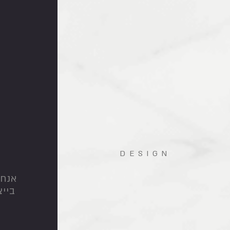
DESIGN
ת
אנחנ
בייצ